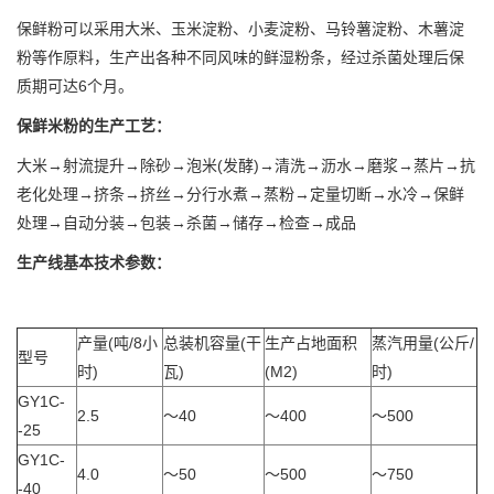
保鲜粉可以采用大米、玉米淀粉、小麦淀粉、马铃薯淀粉、木薯淀
粉等作原料，生产出各种不同风味的鲜湿粉条，经过杀菌处理后保
质期可达6个月。
保鲜米粉的生产工艺：
大米→射流提升→除砂→泡米(发酵)→清洗→沥水→磨浆→蒸片→抗
老化处理→挤条→挤丝→分行水煮→蒸粉→定量切断→水冷→保鲜
处理→自动分装→包装→杀菌→储存→检查→成品
生产线基本技术参数：
产量(吨/8小
总装机容量(干
生产占地面积
蒸汽用量(公斤/
型号
时)
瓦)
(M2)
时)
GY1C-
2.5
～40
～400
～500
-25
GY1C-
4.0
～50
～500
～750
-40