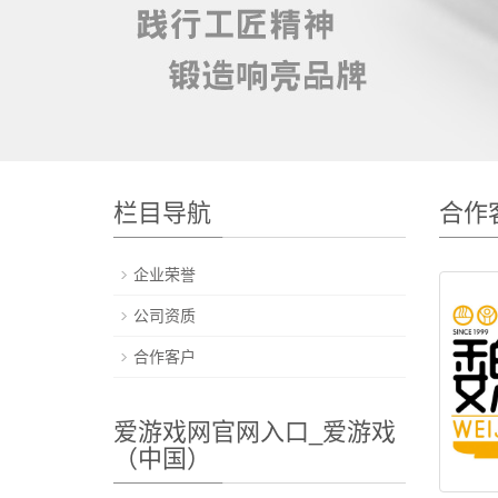
栏目导航
合作
企业荣誉
公司资质
合作客户
爱游戏网官网入口_爱游戏
（中国）